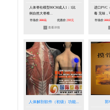
人体脊柱模型80CM成人1：1比
进口PVC
例自然大脊椎...
毒 无味，可
市场价:
300元
优惠价:
288元
市场价:
300
查看详情
人体解剖软件（初级）功能...
郭