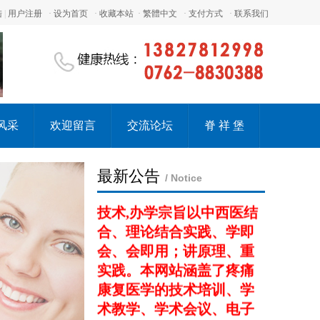
本单位依托全国各大知名
陆
|
用户注册
·
设为首页
·
收藏本站
·
繁體中文
·
支付方式
·
联系我们
的疼痛医学临床教学医院
师资力量与教学资源，拥
有中国更先进的教学内容
开发与制作团队，致力于
为广大用户提供全面化、
风采
欢迎留言
交流论坛
脊 祥 堡
深入化、实用化的培训课
程。大力推广临床广泛应
用并行之有效的新型疗法
最新公告
/ Notice
技术,办学宗旨以中西医结
合、理论结合实践、学即
会、会即用；讲原理、重
实践。本网站涵盖了疼痛
康复医学的技术培训、学
术教学、学术会议、电子
教材、医学视频、医学论