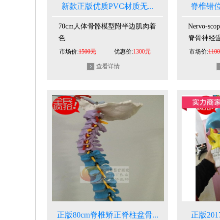
新款正版优质PVC材质无...
脊椎错位测量
70cm人体骨骼模型附半边肌肉着
Nervo-s
色...
脊骨神经温
市场价:
1500元
优惠价:
1300元
市场价:
110
查看详情
正版80cm脊椎矫正脊柱盆骨...
正版201