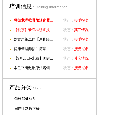
我们的理念： 专业、诚
培训信息
/ Training Information
信、便捷
喜讯：
记忆液晶颈椎保健
释德龙脊椎骨骼活化器...
状态：
接受报名
枕头已经火爆上市！全国
【北京】新脊椎矫正技...
状态：
其它情况
统一零售价：
900
元
/
个，
由区域代理覃勇华负责经
刘文忠第二届【易骨经...
状态：
接受报名
销，有需要者可与其联系
健康管理师招生简章
状态：
接受报名
购销事宜。
覃勇华电话：
【9月20日●北京】国际...
状态：
其它情况
13827812998
淘宝店：一
刀工作室
常住平衡激活疗法培训...
状态：
接受报名
http://shop60962646.taobao.com/
佛山地区有疼痛诊疗需要
者可就近找李文医师，
地
产品分类
/ Product
址：广东顺德市第一人民
·
颈椎保健枕头
医院门诊部
2
楼疼痛科，
电话：
13068660663
。
·
国产手动矫正枪
江西南昌地区可与胡火星