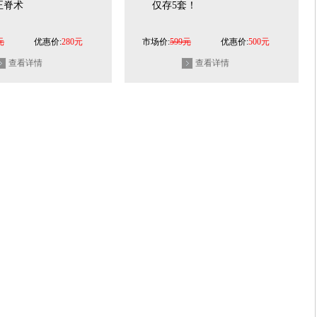
正脊术
仅存5套！
元
优惠价:
280元
市场价:
599元
优惠价:
500元
查看详情
查看详情