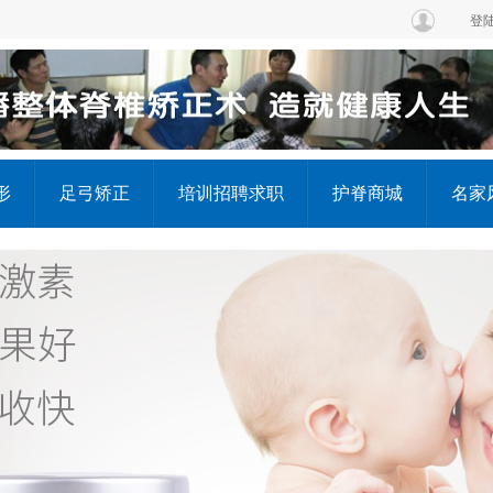
登
形
足弓矫正
培训招聘求职
护脊商城
名家