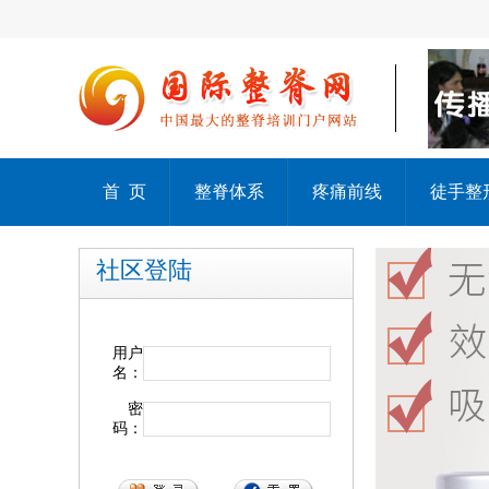
首 页
整脊体系
疼痛前线
徒手整
社区登陆
用户
名：
密
码：