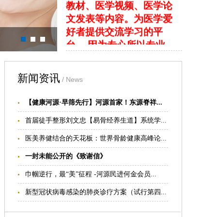
文发表等内容。为医学爱
好者提供交流学习的平
台。 因为专心所以专业，
网站致力于广大医学爱好
者提供更权威、更科学、
更有效的技术学习平台，
新闻资讯
/ News
为祖国疼痛医学的推广与
发展输送血液，贡献力
【健康河源·早筛先行】河源首家！东源脊祥...
量。
我们的目标:
首届徒手整形刘文忠【易骨经养生道】系统学...
1.提供及时、全面的疼痛
医美养健结合的天花板：世界骨龄健康高峰论...
康复医学技术培训信息
一封未能公开的《致谢信》
2.提供深入、完整的疼痛
康复医学的学习资料
巾帼逆行，最“美”征程 -河源民进何金会员...
我们的愿景： 国际整脊网
新型冠状病毒感染的肺炎诊疗方案（试行第四...
致力于成为您医生职业生
涯的好帮手