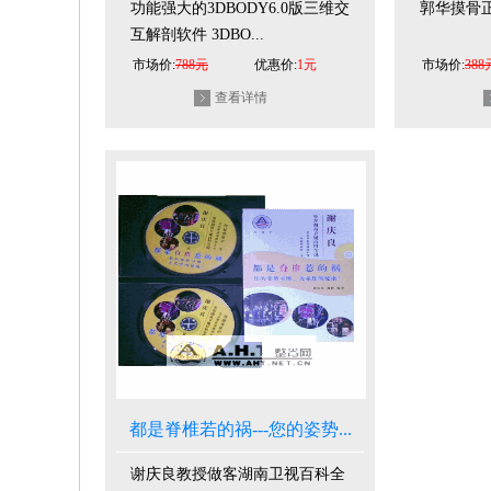
功能强大的3DBODY6.0版三维交
郭华摸骨
互解剖软件 3DBO...
市场价:
788元
优惠价:
1元
市场价:
388
查看详情
都是脊椎若的祸---您的姿势...
谢庆良教授做客湖南卫视百科全