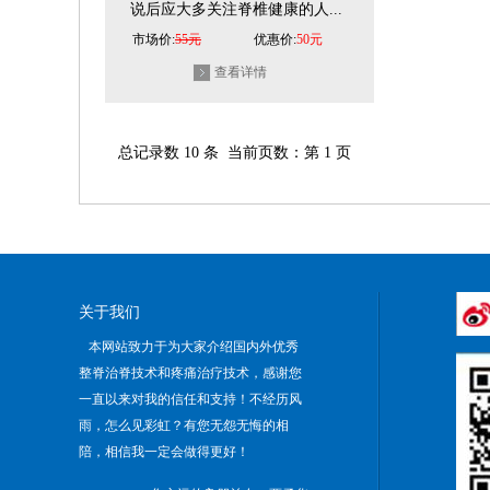
说后应大多关注脊椎健康的人...
市场价:
55元
优惠价:
50元
查看详情
总记录数 10 条 当前页数：第 1 页
关于我们
本网站致力于为大家介绍国内外优秀
整脊治脊技术和疼痛治疗技术，感谢您
一直以来对我的信任和支持！不经历风
雨，怎么见彩虹？有您无怨无悔的相
陪，相信我一定会做得更好！