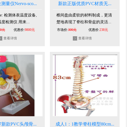
仪Nervo-sco...
新款正版优质PVC材质无...
cope: 检测体表温度设备,
椎间盘由柔软的材料制成，更清
度检测仪.用来...
楚地表现了脊柱和骨盆的灵活...
00元
优惠价:
9800元
市场价:
300元
优惠价:
238元
查看详情
查看详情
7新款PVC头颅骨...
成人1：1教学脊柱模型80cm...