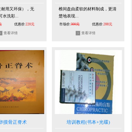
（耐用又环保），无
椎间盘由柔软的材料制成，更清
水洗彩...
楚地表现...
元
优惠价:
220元
市场价:
300元
优惠价:
288元
查看详情
查看详情
华摸骨正脊术
培训教程(书本+光碟)