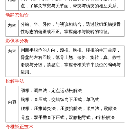
点，了解关节突与关节面，棘突与横突的相互关系。
动静态触诊
分站、坐、卧位，与视诊相结合，透过软组织触摸骨
内容
性标志的偏歪或不正。掌握偏移与旋转的特征。
影像学分析
判断半脱位的方向，颈椎、胸椎、腰椎的生理曲度，
内
容
骨盆的左右回旋，骶骨上翘、倾斜、旋转，真、假性
滑脱与分级，禁忌症，掌握脊椎关节半脱位的编码与
运用。
松解手法
颈椎：调曲法，定点运动松解法
胸椎：直压式，交错纵向下压式，单飞式
内容
腰椎：压推棘突法，压腰抬腿法，顶曲法，震颤法
骨盆：双手垂直下压式，双膝抱臂式，4字松解法
脊椎矫正技术