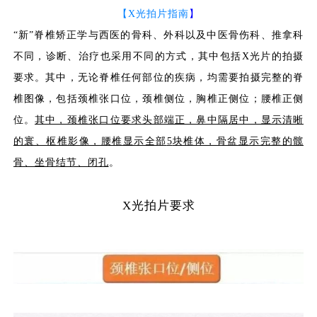
【
X光拍片指南
】
“新”脊椎矫正学与西医的骨科、外科以及中医骨伤科、推拿科
不同，诊断、治疗也采用不同的方式，其中包括
X
光片的拍摄
要求。其中，无论脊椎任何部位的疾病，均需要拍摄完整的脊
椎图像，包括
颈椎张口位
，
颈椎侧位
，
胸椎正侧位
；
腰椎正侧
位
。
其中，颈椎张口位要求头部端正，鼻中隔居中，显示清晰
的寰、枢椎影像，腰椎显示全部
5
块椎体，骨盆显示完整的髋
骨、坐骨结节、闭孔
。
X光拍片要求