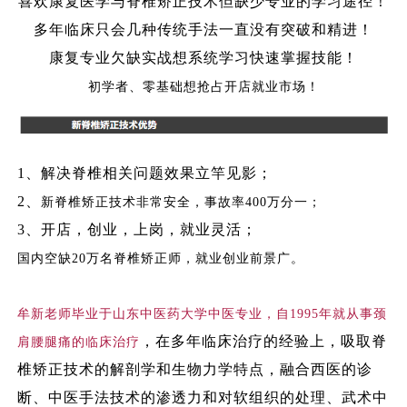
喜欢康复医学与脊椎矫正技术
但缺少专业的学习途径！
多年临床只会几种传统手法
一直没有突破和精进！
康复专业欠缺实战
想系统学习快速掌握技能！
初学者、零基础
想抢占开店就业市场！
1、
解决脊椎相关问题效果立竿见影；
2、
新脊椎矫正技术非常安全，事故率
400万分一；
3、
开店，创业，上岗，就业灵活；
国内空缺
20万名脊椎矫正师，就业创业前景广。
牟新老师毕业于山东中医药大学中医专业，自
1995年就从事颈
，在多年临床治疗的经验上，吸取脊
肩腰腿痛的临床治疗
椎矫正技术的解剖学和生物力学特点，融合西医的诊
断、中医手法技术的渗透力和对软组织的处理、武术中