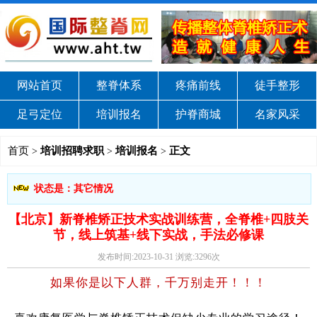
网站首页
整脊体系
疼痛前线
徒手整形
足弓定位
培训报名
护脊商城
名家风采
首页
培训招聘求职
培训报名
正文
>
>
>
状态是：其它情况
【北京】新脊椎矫正技术实战训练营，全脊椎+四肢关
节，线上筑基+线下实战，手法必修课
发布时间:2023-10-31 浏览:3296次
如果你是以下人群，千万别走开！！！