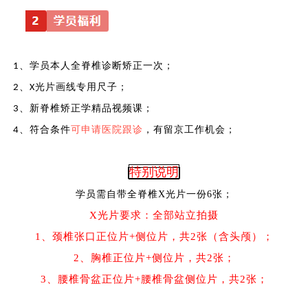
、学员本人全脊椎诊断矫正一次；
1
、
光片画线专用尺子；
2
X
、新脊椎矫正学精品视频课；
3
、符合条件
可申请医院跟诊
，有留京工作机会；
4
特别说明
学员需自带全脊椎
X光片一份6张；
X光片要求：全部站立拍摄
1、颈椎张口正位片+侧位片，共2张（含头颅）；
2、胸椎正位片+侧位片，共2张；
3、腰椎骨盆正位片+腰椎骨盆侧位片，共2张；