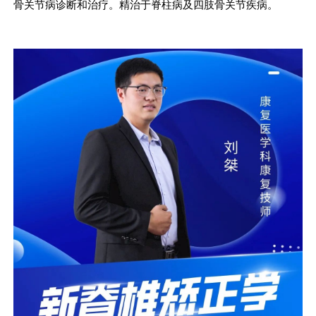
骨关节病诊断和治疗。精治于脊柱病及四肢骨关节疾病。