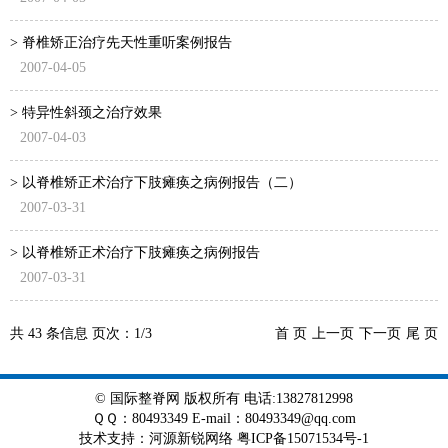
> 脊椎矫正治疗先天性重听案例报告
2007-04-05
> 特异性斜颈之治疗效果
2007-04-03
> 以脊椎矫正术治疗下肢瘫痪之病例报告（二）
2007-03-31
> 以脊椎矫正术治疗下肢瘫痪之病例报告
2007-03-31
共
43
条信息 页次：
1/3
首 页
上一页
下一页
尾 页
© 国际整脊网 版权所有 电话:13827812998
ＱＱ：80493349 E-mail：80493349@qq.com
技术支持
：
河源新锐网络
粤ICP备15071534号-1