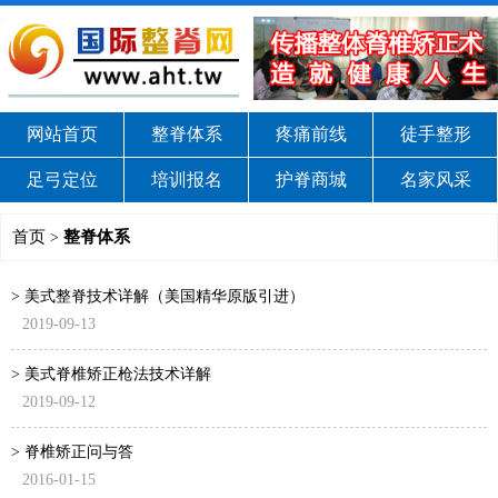
网站首页
整脊体系
疼痛前线
徒手整形
足弓定位
培训报名
护脊商城
名家风采
首页
整脊体系
>
> 美式整脊技术详解（美国精华原版引进）
2019-09-13
> 美式脊椎矫正枪法技术详解
2019-09-12
> 脊椎矫正问与答
2016-01-15