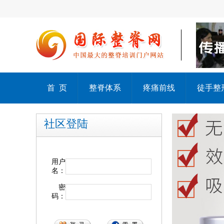
首 页
整脊体系
疼痛前线
徒手整
社区登陆
用户
名：
密
码：