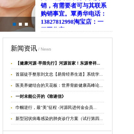
刀工作室
http://shop60962646.taobao.com/
佛山地区有疼痛诊疗需要
者可就近找李文医师，
地
址：广东顺德市第一人民
医院门诊部
2
楼疼痛科，
新闻资讯
/ News
电话：
13068660663
。
江西南昌地区可与胡火星
【健康河源·早筛先行】河源首家！东源脊祥...
医师联系：电话
首届徒手整形刘文忠【易骨经养生道】系统学...
13407917930
江西赣州地区可与张凌喜
医美养健结合的天花板：世界骨龄健康高峰论...
医师联系：电话
一封未能公开的《致谢信》
13707971702
巾帼逆行，最“美”征程 -河源民进何金会员...
新型冠状病毒感染的肺炎诊疗方案（试行第四...