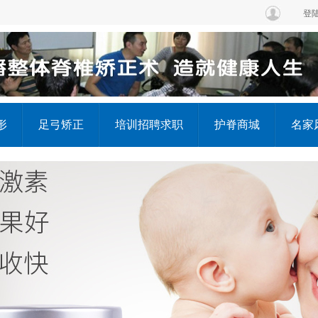
登
形
足弓矫正
培训招聘求职
护脊商城
名家