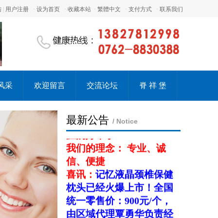
我们的目标:
陆
|
用户注册
·
设为首页
·
收藏本站
·
繁體中文
·
支付方式
·
联系我们
1.提供及时、全面的疼痛
康复医学技术培训信息
2.提供深入、完整的疼痛
康复医学的学习资料
我们的愿景： 国际整脊网
致力于成为您医生职业生
风采
欢迎留言
交流论坛
脊 祥 堡
涯的好帮手
我们的理念： 专业、诚
最新公告
/ Notice
信、便捷
喜讯：
记忆液晶颈椎保健
枕头已经火爆上市！全国
统一零售价：
900
元
/
个，
由区域代理覃勇华负责经
销，有需要者可与其联系
购销事宜。
覃勇华电话：
13827812998
淘宝店：一