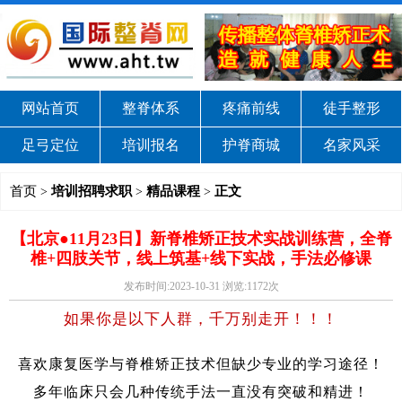
网站首页
整脊体系
疼痛前线
徒手整形
足弓定位
培训报名
护脊商城
名家风采
首页
培训招聘求职
精品课程
正文
>
>
>
【北京●11月23日】新脊椎矫正技术实战训练营，全脊
椎+四肢关节，线上筑基+线下实战，手法必修课
发布时间:2023-10-31 浏览:1172次
如果你是以下人群，千万别走开！！！
喜欢康复医学与脊椎矫正技术
但缺少专业的学习途径！
多年临床只会几种传统手法
一直没有突破和精进！