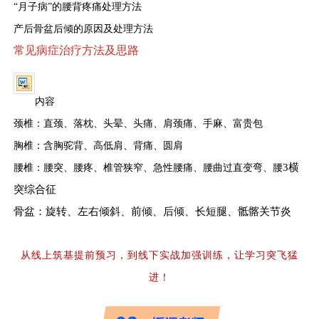
“月子病”的腰背疼痛处理方法
产后骨盆后倾的原因及处理方法
常见病症治疗方法及思路
内容
颈椎：直颈、落枕、头晕、头痛、肩颈痛、手麻、富贵包
胸椎：含胸驼背、高低肩、背痛、圆肩
3横
腰椎：腰突、腰疼、椎管狭窄、急性腰痛、腰曲过直变弯、腰
突综合征
骨盆：旋转、左右倾斜、前倾、后倾、长短腿、骶髂关节炎
从线上筑基提前预习，到线下实战加强训练，让学习突飞猛
进！