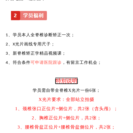
、学员本人全脊椎诊断矫正一次；
1
、
光片画线专用尺子；
2
X
、新脊椎矫正学精品视频课；
3
、符合条件
可申请医院跟诊
，有留京工作机会；
4
特别说明
学员需自带全脊椎
X光片一份6张；
X光片要求：全部站立拍摄
1、颈椎张口正位片+侧位片，共2张（含头颅）；
2、胸椎正位片+侧位片，共2张；
3、腰椎骨盆正位片+腰椎骨盆侧位片，共2张；