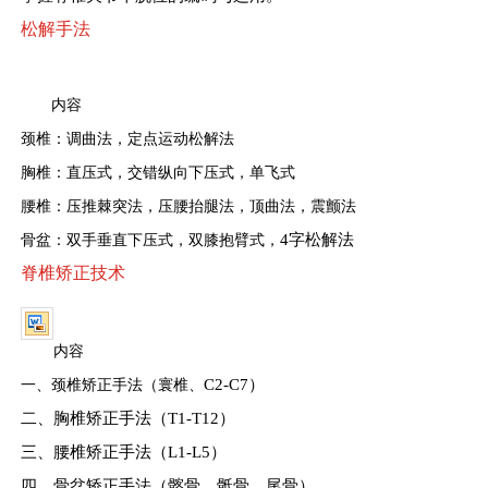
松解手法
内容
颈椎：调曲法，定点运动松解法
胸椎：直压式，交错纵向下压式，单飞式
腰椎：压推棘突法，压腰抬腿法，顶曲法，震颤法
4字松解法
骨盆：双手垂直下压式，双膝抱臂式，
脊椎矫正技术
内容
C2-C7）
一、颈椎矫正手法（寰椎、
二、胸椎矫正手法（T1-T12）
三、腰椎矫正手法（L1-L5）
四、骨盆矫正手法（髂骨、骶骨、尾骨）