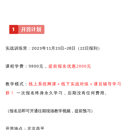
实战训练营
：
年
月
日
日（
日报到）
2023
11
23
~28
22
课程学费：
9800元，
提前报名优惠
2000元
教学模式：
线上系统网课＋线下实战对练＋课后辅导学习
群！
一次报名终身永久学习，后期没有任何费用。
（报名后即可开通往期现场教学视频，提前预习）
开营地点：北京昌平