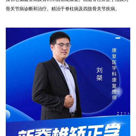
骨关节病诊断和治疗。精治于脊柱病及四肢骨关节疾病。