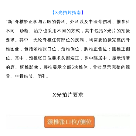
【
X光拍片指南
】
“新”脊椎矫正学与西医的骨科、外科以及中医骨伤科、推拿科
不同，诊断、治疗也采用不同的方式，其中包括
X
光片的拍摄
要求。其中，无论脊椎任何部位的疾病，均需要拍摄完整的脊
椎图像，包括
颈椎张口位
，
颈椎侧位
，
胸椎正侧位
；
腰椎正侧
位
。
其中，颈椎张口位要求头部端正，鼻中隔居中，显示清晰
的寰、枢椎影像，腰椎显示全部
5
块椎体，骨盆显示完整的髋
骨、坐骨结节、闭孔
。
X光拍片要求