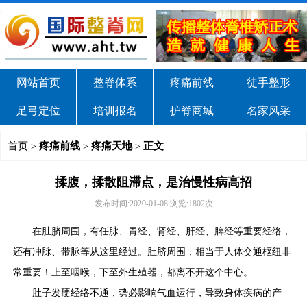
网站首页
整脊体系
疼痛前线
徒手整形
足弓定位
培训报名
护脊商城
名家风采
首页
疼痛前线
疼痛天地
正文
>
>
>
揉腹，揉散阻滞点，是治慢性病高招
发布时间:2020-01-08 浏览:1802次
在肚脐周围，有任脉、胃经、肾经、肝经、脾经等重要经络，
还有冲脉、带脉等从这里经过。肚脐周围，相当于人体交通枢纽非
常重要！上至咽喉，下至外生殖器，都离不开这个中心。
肚子发硬经络不通，势必影响气血运行，导致身体疾病的产