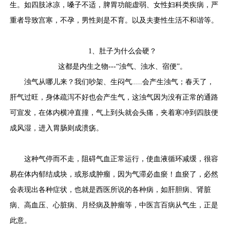
生。如四肢冰凉，嗓子不适，脾胃功能虚弱、女性妇科类疾病，严
重者导致宫寒，不孕，男性则是不育。以及夫妻性生活不和谐等。
1、
肚子为什么会硬？
这都是内生之物---“浊气、浊水、宿便”。
浊气从哪儿来？我们吵架、生闷气.....会产生浊气；春天了，
肝气过旺，身体疏泻不好也会产生气，这浊气因为没有正常的通路
可宣发，在体内横冲直撞，气上到头就会头痛，夹着寒冲到四肢便
成风湿，进入胃肠则成溃疡。
这种气停而不走，阻碍气血正常运行，使血液循环减缓，很容
易在体内郁结成块，或形成肿瘤，因为气滞必血瘀！血瘀了，必然
会表现出各种症状，也就是西医所说的各种病，如肝胆病、肾脏
病、高血压、心脏病、月经病及肿瘤等，中医言百病从气生，正是
此意。