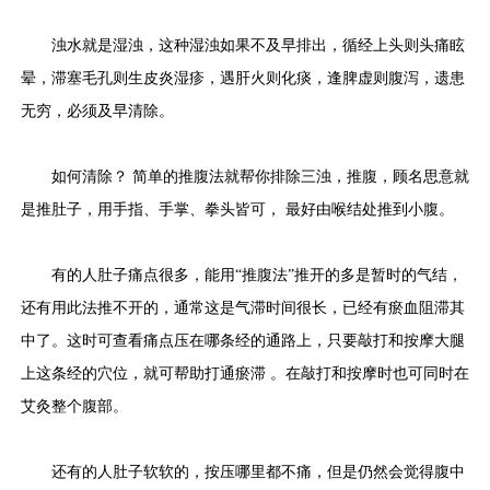
浊水就是湿浊，这种湿浊如果不及早排出，循经上头则头痛眩
晕，滞塞毛孔则生皮炎湿疹，遇肝火则化痰，逢脾虚则腹泻，遗患
无穷，必须及早清除。
如何清除？ 简单的推腹法就帮你排除三浊，推腹，顾名思意就
是推肚子，用手指、手掌、拳头皆可， 最好由喉结处推到小腹。
有的人肚子痛点很多，能用“推腹法”推开的多是暂时的气结，
还有用此法推不开的，通常这是气滞时间很长，已经有瘀血阻滞其
中了。这时可查看痛点压在哪条经的通路上，只要敲打和按摩大腿
上这条经的穴位，就可帮助打通瘀滞 。在敲打和按摩时也可同时在
艾灸整个腹部。
还有的人肚子软软的，按压哪里都不痛，但是仍然会觉得腹中