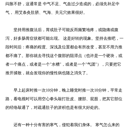
闷胀不舒，这通常是 中气不足、气血过少造成的，必须先补足中
气， 用艾条灸肚脐、气海、关元穴效果很好。
坚持用推腹法后，胃或肚子可能反而频繁地疼，或隐痛或腹
泻，好多肠胃症状都可能出现。 这是好转的现象。坚持去推吧，一
段时间后：疼痛的程度、深浅及位置都会有所改变，甚至不用力推
都不痛了。那你就去寻找这个腹部的阻滞点（也许是一个硬块，或
者一个痛点，或者是一个"水槽"，或者是一个"气团"），只要把它
推开揉散，就会发现你的慢性病也随之消失了。
早上起床时推一次10分钟，晚上睡觉时推一次10分钟，平常走
路，看电视时可以用空心拳头敲打肚皮、腰部、屁股，把其它部位
的经络敲通了，对疏通肚子的淤积也是有很大好处的。
还有一种十分有害的寒气，侵犯着我们身体。 寒气怎么来的