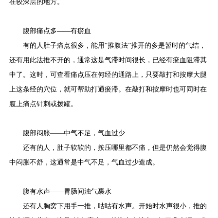
在较深层的地方。
腹部痛点多——有瘀血
有的人肚子痛点很多，能用“推腹法”推开的多是暂时的气结，
还有用此法推不开的，通常这是气滞时间很长，已经有瘀血阻滞其
中了。这时，可查看痛点压在何经的通路上，只要敲打和按摩大腿
上这条经的穴位，就可帮助打通瘀滞。在敲打和按摩时也可同时在
腹上痛点针刺或拨罐。
腹部闷胀——中气不足，气血过少
还有的人，肚子软软的，按压哪里都不痛，但是仍然会觉得腹
中闷胀不舒，这通常是中气不足，气血过少造成。
腹有水声——胃肠间浊气裹水
还有人胸窝下用手一推，咕咕有水声。开始时水声很小，推的