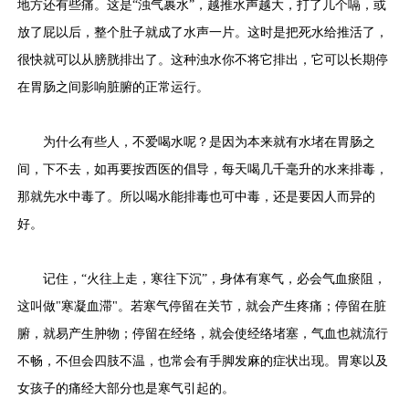
地方还有些痛。这是“浊气裹水”，越推水声越大，打了几个嗝，或
放了屁以后，整个肚子就成了水声一片。这时是把死水给推活了，
很快就可以从膀胱排出了。这种浊水你不将它排出，它可以长期停
在胃肠之间影响脏腑的正常运行。
为什么有些人，不爱喝水呢？是因为本来就有水堵在胃肠之
间，下不去，如再要按西医的倡导，每天喝几千毫升的水来排毒，
那就先水中毒了。所以喝水能排毒也可中毒，还是要因人而异的
好。
记住，“火往上走，寒往下沉”，身体有寒气，必会气血瘀阻，
这叫做"寒凝血滞"。若寒气停留在关节，就会产生疼痛；停留在脏
腑，就易产生肿物；停留在经络，就会使经络堵塞，气血也就流行
不畅，不但会四肢不温，也常会有手脚发麻的症状出现。胃寒以及
女孩子的痛经大部分也是寒气引起的。