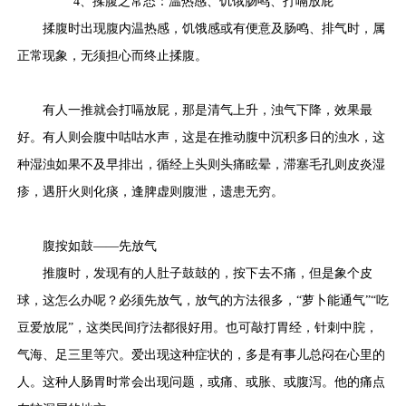
4、
揉腹之常态：温热感、饥饿肠鸣、打嗝放屁
揉腹时出现腹内温热感，饥饿感或有便意及肠鸣、排气时，属
正常现象，无须担心而终止揉腹。
有人一推就会打嗝放屁，那是清气上升，浊气下降，效果最
好。有人则会腹中咕咕水声，这是在推动腹中沉积多日的浊水，这
种湿浊如果不及早排出，循经上头则头痛眩晕，滞塞毛孔则皮炎湿
疹，遇肝火则化痰，逢脾虚则腹泄，遗患无穷。
腹按如鼓——先放气
推腹时，发现有的人肚子鼓鼓的，按下去不痛，但是象个皮
球，这怎么办呢？必须先放气，放气的方法很多，“萝卜能通气”“吃
豆爱放屁”，这类民间疗法都很好用。也可敲打胃经，针刺中脘，
气海、足三里等穴。爱出现这种症状的，多是有事儿总闷在心里的
人。这种人肠胃时常会出现问题，或痛、或胀、或腹泻。他的痛点